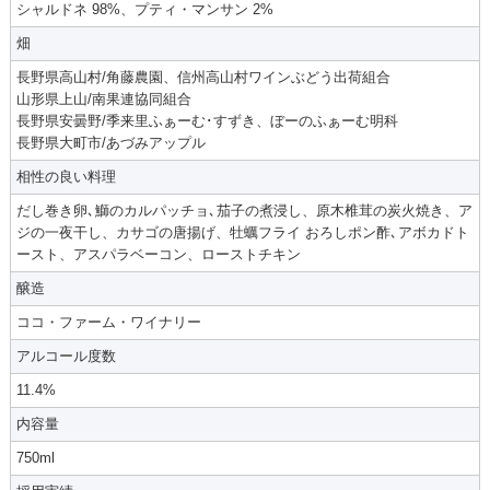
シャルドネ 98%、プティ・マンサン 2%
畑
長野県高山村/角藤農園、信州高山村ワインぶどう出荷組合
山形県上山/南果連協同組合
長野県安曇野/季来里ふぁーむ･すずき、ぼーのふぁーむ明科
長野県大町市/あづみアップル
相性の良い料理
だし巻き卵､鰤のカルパッチョ､茄子の煮浸し、原木椎茸の炭火焼き、ア
ジの一夜干し、カサゴの唐揚げ、牡蠣フライ おろしポン酢､アボカドト
ースト、アスパラベーコン、ローストチキン
醸造
ココ・ファーム・ワイナリー
アルコール度数
11.4%
内容量
750ml