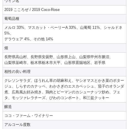
ワイン名
2019 こころぜ / 2019 Coco-Rose
葡萄品種
メルロ 33%、マスカット・ベーリーA 33%、山葡萄 11%、シャルドネ
5%、
デラウェア 4%、その他 14%
畑
長野県高山村、長野県安曇野、山形県上山、山梨県甲州市勝沼、
山梨県韮崎市、栃木県栃木市大平、山形県置賜地区、岩手県
相性の良い料理
クレソンサラダ、ほうれん草の胡麻和え、ヤシオマスとかき菜のポター
ジュ、しらすのカナッペ、わかさぎのエスカベッシュ、茄子のオランダ
煮、広島風お好み焼き、鶏肉とピーマンのカシューナッツ炒め、フェ
タ、モッツァレラチーズ、びわのコンポート、和三盆クッキー
醸造
ココ・ファーム・ワイナリー
アルコール度数