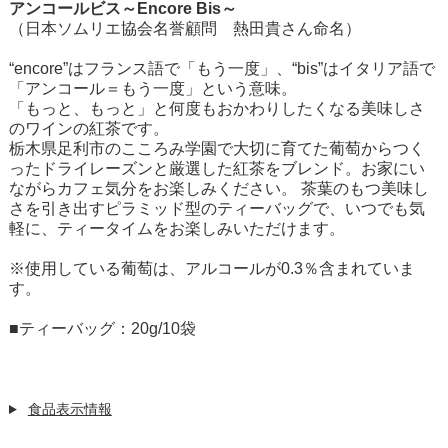
アンコールビス～Encore Bis～
（日本ソムリエ協会名誉顧問 熱田貴さん命名）
“encore”はフランス語で「もう一度」、“bis”はイタリア語で
「アンコール＝もう一度」という意味。
「もっと、もっと」と何度もおかわりしたくなる美味しさ
のワインの紅茶です。
栃木県足利市のこころみ学園で大切に育てた葡萄からつく
ったドライレーズンと厳選した紅茶をブレンド。お家にい
ながらカフェ気分をお楽しみください。 茶葉のもつ美味し
さを引き出すピラミッド型のティーバッグで、いつでも気
軽に、ティータイムをお楽しみいただけます。
※使用している葡萄は、アルコールが0.3％含まれていま
す。
■ティーバッグ：20g/10袋
食品表示情報