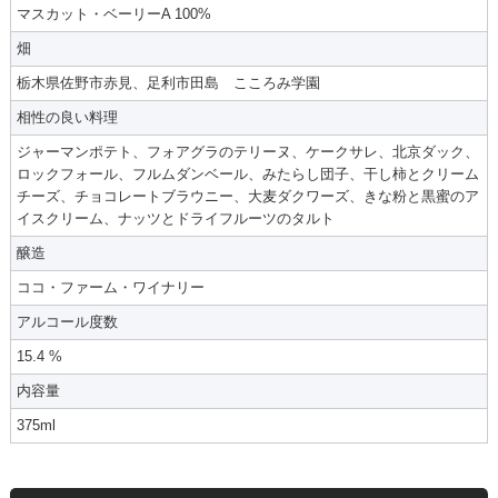
マスカット・ベーリーA 100%
畑
栃木県佐野市赤見、足利市田島 こころみ学園
相性の良い料理
ジャーマンポテト、フォアグラのテリーヌ、ケークサレ、北京ダック、
ロックフォール、フルムダンベール、みたらし団子、干し柿とクリーム
チーズ、チョコレートブラウニー、大麦ダクワーズ、きな粉と黒蜜のア
イスクリーム、ナッツとドライフルーツのタルト
醸造
ココ・ファーム・ワイナリー
アルコール度数
15.4 %
内容量
375ml