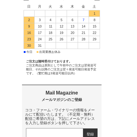
日
月
火
水
木
金
土
1
2
3
4
5
6
7
8
9
10
11
12
13
14
15
16
17
18
19
20
21
22
23
24
25
26
27
28
29
30
31
■
■
今日
出荷業務お休み
ご注文は随時受付けております。
ご注文商品は原則として午前中のご注文は翌発送可
能日、それ以降のご注文は翌々発送可能日発送予定
です。（繁忙期は3発送可能日以内）
ココ・ファーム・ワイナリーの情報をメー
ルにて配信いたします。（不定期・無料）
配信ご希望の方は、下記にメールアドレス
を入力し登録ボタンを押して下さい。