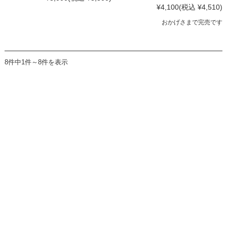
¥4,100
(税込 ¥4,510)
おかげさまで完売です
8件中1件～8件を表示
20歳未満の飲酒は法律で禁止されています。20歳未満の酒類のご注文はご遠慮く
お問い合わせ
© 1999 COCO FARM & WINERY Co., Ltd All Rights Reserved